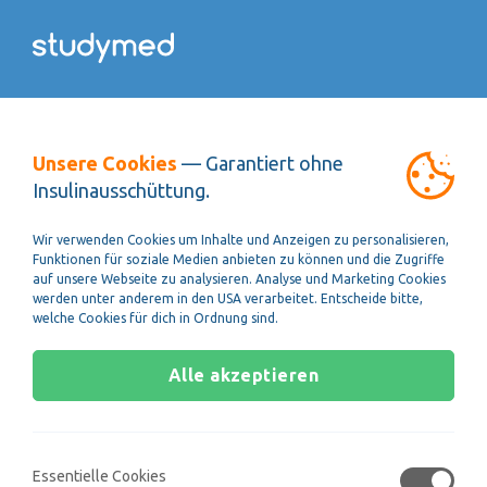
Unsere Cookies
— Garantiert ohne
Insulinausschüttung.
Wir verwenden Cookies um Inhalte und Anzeigen zu personalisieren,
Funktionen für soziale Medien anbieten zu können und die Zugriffe
auf unsere Webseite zu analysieren. Analyse und Marketing Cookies
werden unter anderem in den USA verarbeitet. Entscheide bitte,
welche Cookies für dich in Ordnung sind.
Was ist eine Famulatur?
Alle akzeptieren
08. März 2023
Der Begriff Famulatur wird dir während deines
Medizinstudiums oft unterkommen, auch wenn du ihn
Essentielle Cookies