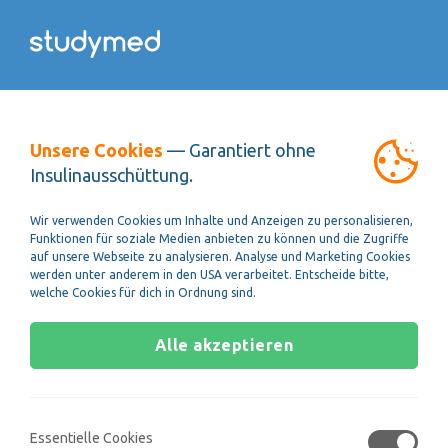
studymed Blog
Unsere Cookies
— Garantiert ohne
Insulinausschüttung.
Wir verwenden Cookies um Inhalte und Anzeigen zu personalisieren,
Im studymed Blog findest du hilfreiche Beiträge zu
Funktionen für soziale Medien anbieten zu können und die Zugriffe
häufigen Fragen und Themen aus dem
Medizinstudium
,
auf unsere Webseite zu analysieren. Analyse und Marketing Cookies
zur
Vorbereitung auf MedAT
,
TMS
oder
HAM-Nat
werden unter anderem in den USA verarbeitet. Entscheide bitte,
sowie aus der Welt angehender Ärztinnen und Ärzte.
welche Cookies für dich in Ordnung sind.
Alle akzeptieren
Essentielle Cookies