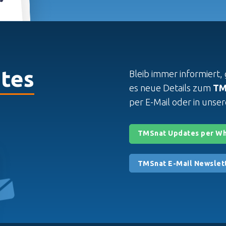
tes
Bleib immer informiert
es neue Details zum
TM
per E-Mail oder in uns
TMSnat Updates per W
TMSnat E-Mail Newslet