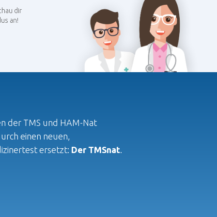
hau dir
us an!
en der TMS und HAM-Nat
rch einen neuen,
zinertest ersetzt:
Der TMSnat
.