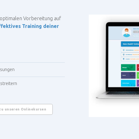
r optimalen Vorbereitung auf
ffektives Training deiner
ösungen
streitern
zu unseren Onlinekursen