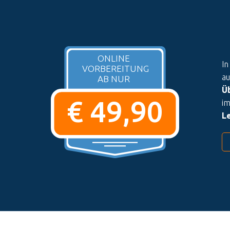
ONLINE
In
VORBEREITUNG
a
AB NUR
Ü
€ 49,90
im
Le