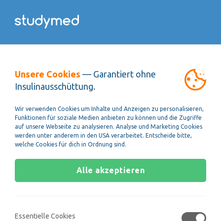
TMS
Unsere Cookies
— Garantiert ohne
Insulinausschüttung.
Wir verwenden Cookies um Inhalte und Anzeigen zu personalisieren,
Funktionen für soziale Medien anbieten zu können und die Zugriffe
auf unsere Webseite zu analysieren. Analyse und Marketing Cookies
werden unter anderem in den USA verarbeitet. Entscheide bitte,
welche Cookies für dich in Ordnung sind.
Caroline S.
Alle akzeptieren
"Ich habe mir das TMS Lernportal von studymed angesehen
und ausprobiert. Ich denke, dass sie einen guten Einblick in
Essentielle Cookies
die späteren Fragen des Medizinertests geben und