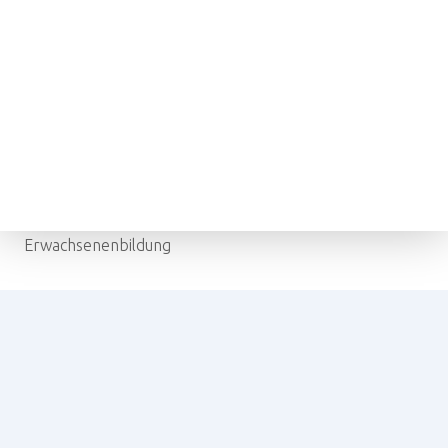
Übung macht den Mediziner!
studymed ist offizieller
Ö‑Cert‑Qualitätsanbieter in der
österreichischen
Erwachsenenbildung