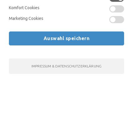
Komfort Cookies
Marketing Cookies
studymed —
Alles was du für den MedAT 2027 brauchst:
Lerne mit über 250 Videos, unzähligen Aufgaben sowie
drei kompletten Testsimulationen inklusive Lernstatistik
Auswahl speichern
und maßgeschneidertem Lernplan.
IMPRESSUM & DATENSCHUTZERKLÄRUNG
Schon
ab € 79,–
zur kompletten MedAT
Online Vorbereitung, die
bis zum Testtag
verfügbar ist
.
Kostenlos
Nur
testen
€ 79,–