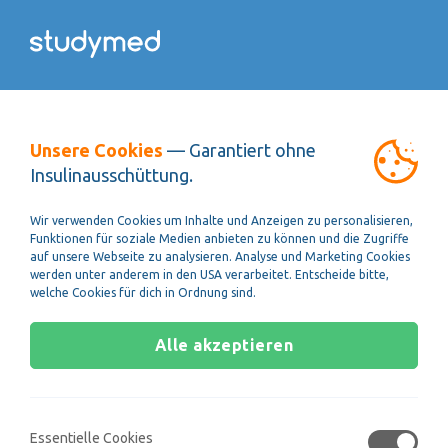
Unsere Cookies
— Garantiert ohne
Insulinausschüttung.
Ohne Cookies ist das leben nur halb so süß!
Bei unseren Testsimulationen verwenden wir Cookies um deine
Wir verwenden Cookies um Inhalte und Anzeigen zu personalisieren,
Ergebnisse zu speichern, damit diese nicht verloren gehen falls du
Funktionen für soziale Medien anbieten zu können und die Zugriffe
deinen Browser schließt oder den Laptop mal schnell aus dem
auf unsere Webseite zu analysieren. Analyse und Marketing Cookies
Fenster schleuderst... man weiß ja nie!
So aktivierst du cookies.
werden unter anderem in den USA verarbeitet. Entscheide bitte,
welche Cookies für dich in Ordnung sind.
Alle akzeptieren
Mein MedAT
Onlinekurs
Essentielle Cookies