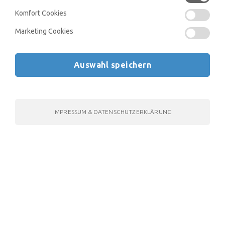
Komfort Cookies
Testsimulationen:
Marketing Cookies
BMS Academy:
Auswahl speichern
KFF Academy:
Live Webinare:
IMPRESSUM & DATENSCHUTZERKLÄRUNG
Lernplan:
Biologie