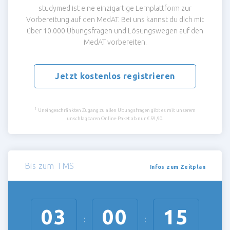
studymed ist eine einzigartige Lernplattform zur
Vorbereitung auf den MedAT. Bei uns kannst du dich mit
über 10.000 Übungsfragen und Lösungswegen auf den
MedAT vorbereiten.
Jetzt kostenlos registrieren
1
Uneingeschränkten Zugang zu allen Übungsfragen gibt es mit unserem
unschlagbaren Online-Paket ab nur € 59,90.
Bis zum TMS
Infos zum Zeitplan
03
00
15
:
: