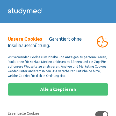
Unsere Cookies
— Garantiert ohne
Insulinausschüttung.
Wir verwenden Cookies um Inhalte und Anzeigen zu personalisieren,
Funktionen für soziale Medien anbieten zu können und die Zugriffe
auf unsere Webseite zu analysieren. Analyse und Marketing Cookies
werden unter anderem in den USA verarbeitet. Entscheide bitte,
welche Cookies für dich in Ordnung sind.
Mit unserer FZ-Überarbeitung
kein Problem!
Alle akzeptieren
06. April 2024
Essentielle Cookies
Einige von euch haben sich mehr Tipps,