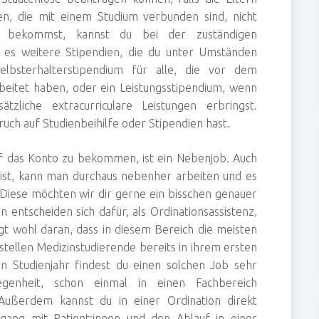
en, die mit einem Studium verbunden sind, nicht
e bekommst, kannst du bei der zuständigen
t es weitere Stipendien, die du unter Umständen
lbsterhalterstipendium für alle, die vor dem
eitet haben, oder ein Leistungsstipendium, wenn
liche extracurriculare Leistungen erbringst.
uch auf Studienbeihilfe oder Stipendien hast.
uf das Konto zu bekommen, ist ein Nebenjob. Auch
 ist, kann man durchaus nebenher arbeiten und es
. Diese möchten wir dir gerne ein bisschen genauer
 entscheiden sich dafür, als Ordinationsassistenz,
iegt wohl daran, dass in diesem Bereich die meisten
tellen Medizinstudierende bereits in ihrem ersten
n Studienjahr findest du einen solchen Job sehr
genheit, schon einmal in einen Fachbereich
. Außerdem kannst du in einer Ordination direkt
ang mit Patient:innen und den Ablauf in einer