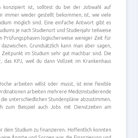
 konzipiert ist, solltest du bei der Jobwahl auf
ir immer wieder gestellt bekommen, ist, wie viele
ium möglich sind. Eine einfache Antwort gibt es
Studiums je nach Studienort und Studienjahr teilweise
eren Prüfungsphasen logischerweise weniger Zeit für
 dazwischen. Grundsätzlich kann man aber sagen,
 Zeitpunkt im Studium sehr gut machbar sind. Die
r, das KPJ, weil du dann Vollzeit im Krankenhaus
he arbeiten willst oder musst, ist eine flexible
n Ordinationen arbeiten mehrere Medizinstudierende
uf die unterschiedlichen Stundenpläne abzustimmen.
h zum Beispiel auch Jobs mit Dienstzeiten am
dir dein Studium zu finanzieren. Hoffentlich konnten
twaige Ängste und Sorgen was die Finanzierung und