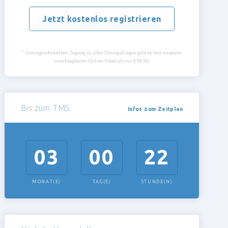
Jetzt kostenlos registrieren
1
Uneingeschränkten Zugang zu allen Übungsfragen gibt es mit unserem
unschlagbaren Online-Paket ab nur € 59,90.
Bis zum TMS
Infos zum Zeitplan
03
00
22
:
:
MONAT(E)
TAG(E)
STUNDE(N)