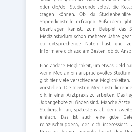
oder die/der Studierende selbst die Kost
tragen können. Ob du Studienbeihilf
Stipendienstelle erfragen. Außerdem gib
beantragen kannst, zum Beispiel das Se
Medizinstudium schon mehrere Jahre gearb
du entsprechende Noten hast und zusätz
Informiere dich also am Besten, ob du Anspr
Eine andere Möglichkeit, um etwas Geld a
wenn Medizin ein anspruchsvolles Studium
gibt hier viele verschiedene Möglichkeiten
vorstellen. Die meisten Medizinstudierenden
d.h. in einer Arztpraxis zu arbeiten. Das l
Jobangebote zu finden sind. Manche Ärzte s
Studienjahr an, spätestens ab dem zweite
einfach. Das ist auch eine gute Gele
reinzuschnuppern, der dich interessiert
Praxiserfahrung sammeln, lernst den Umg