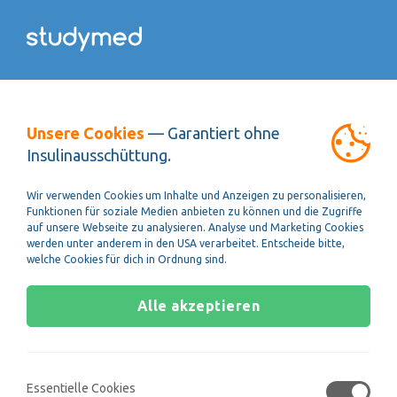
Lesen, verstehen und
Unsere Cookies
— Garantiert ohne
anwenden!
Insulinausschüttung.
Wir verwenden Cookies um Inhalte und Anzeigen zu personalisieren,
Funktionen für soziale Medien anbieten zu können und die Zugriffe
auf unsere Webseite zu analysieren. Analyse und Marketing Cookies
werden unter anderem in den USA verarbeitet. Entscheide bitte,
Längere Texte zu lesen und das Gelesene zu
welche Cookies für dich in Ordnung sind.
verstehen und anzuwenden ist die tägliche
Arbeit eines jeden Mediziners. Schnell viele
Alle akzeptieren
Informationen zu erfassen, diese zu
verstehen und Fragen dazu beantworten zu
können, das ist der Untertest
Textverständnis!
Essentielle Cookies