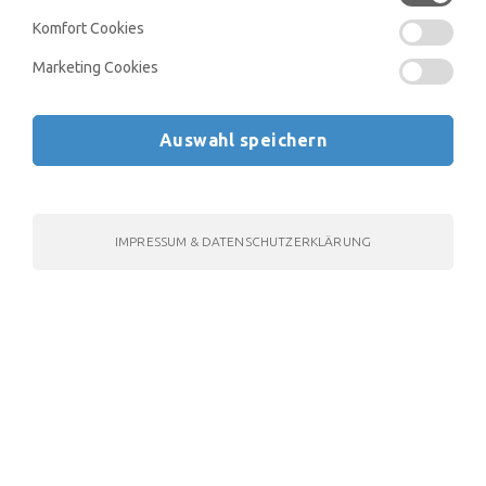
Informationen zum Video
Komfort Cookies
Mehr Informationen
Marketing Cookies
Der Tutor
Auswahl speichern
Alex Brehm
IMPRESSUM & DATENSCHUTZERKLÄRUNG
Kommentare
Um auf das Kommentarfeature zugreifen zu können, ist
mindestens ein BASIC Account notwendig. Du kannst den
passenden Kurs im
Shop
kaufen.
Kostenlos registrieren
Deine E-Mail Adresse
*