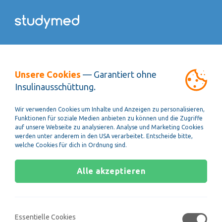
Der Untertest Schlauchfiguren findet beim
Unsere Cookies
— Garantiert ohne
TMS Test im Laufe des Vormittags nach dem
Insulinausschüttung.
Untertest Medizinisch-
naturwissenschaftliches Grundverständnis
Wir verwenden Cookies um Inhalte und Anzeigen zu personalisieren,
statt. Schlauchfiguren besteht aus 24
Funktionen für soziale Medien anbieten zu können und die Zugriffe
Aufgaben die innerhalb von 15 Minuten
auf unsere Webseite zu analysieren. Analyse und Marketing Cookies
werden unter anderem in den USA verarbeitet. Entscheide bitte,
gelöst werden müssen.
welche Cookies für dich in Ordnung sind.
Im Untertest Schlauchfiguren wird dir ein
Alle akzeptieren
Foto eines durchsichtigen Würfels
präsentiert, der einen oder mehrere
Schläuche oder Kabel enthält. Ein weiteres
Bild zeigt den identischen Würfel aus einer
Essentielle Cookies