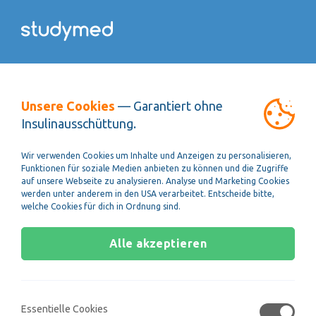
Kursübersicht
Unsere Cookies
— Garantiert ohne
Insulinausschüttung.
Textverständnis
Wir verwenden Cookies um Inhalte und Anzeigen zu personalisieren,
Funktionen für soziale Medien anbieten zu können und die Zugriffe
Der Untertest "Textverständnis" überprüft wie
auf unsere Webseite zu analysieren. Analyse und Marketing Cookies
werden unter anderem in den USA verarbeitet. Entscheide bitte,
gut du in kurzer Zeit naturwissenschaftliche
welche Cookies für dich in Ordnung sind.
Inhalte verstehen kannst. In den folgenden
Kapiteln wirst du einige Tipps und Tricks
Alle akzeptieren
kennenlernen, mit denen du bei der Bearbeitung
dieses Aufgabentyps schneller und sicherer wirst.
Essentielle Cookies