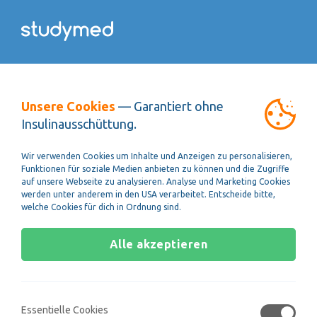
Diagramme und
Unsere Cookies
— Garantiert ohne
Tabellen
Insulinausschüttung.
Wir verwenden Cookies um Inhalte und Anzeigen zu personalisieren,
Funktionen für soziale Medien anbieten zu können und die Zugriffe
auf unsere Webseite zu analysieren. Analyse und Marketing Cookies
werden unter anderem in den USA verarbeitet. Entscheide bitte,
Die glomeruläre Filtrationsrate der Nieren
welche Cookies für dich in Ordnung sind.
beträgt bei einem gesunden Erwachsenen ca.
120 ml/min. Sie sinkt mit steigendem Alter
Alle akzeptieren
kontinuierlich. Ab einer glomerulären
Filtrationsrate von unter 80 ml/min ist die
Nierenfunktion eingeschränkt und Medikamente
Essentielle Cookies
werden verlangsamt über die Niere